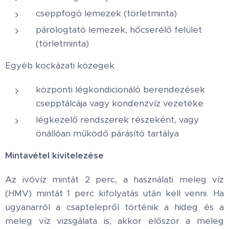
cseppfogó lemezek (törletminta)
párologtató lemezek, hőcserélő felület
(törletminta)
Egyéb kockázati közegek
központi légkondicionáló berendezések
csepptálcája vagy kondenzvíz vezetéke
légkezelő rendszerek részeként, vagy
önállóan működő párásító tartálya
Mintavétel kivitelezése
Az ivóvíz mintát 2 perc, a használati meleg víz
(HMV) mintát 1 perc kifolyatás után kell venni. Ha
ugyanarról a csaptelepről történik a hideg és a
meleg víz vizsgálata is, akkor először a meleg