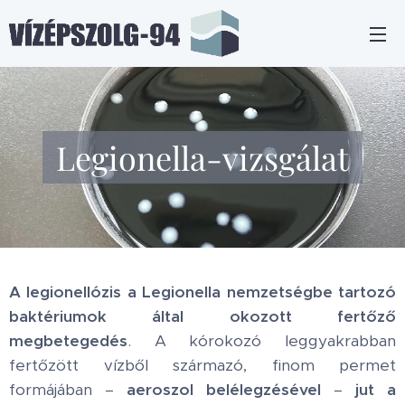
Legionella-vizsgálat
A legionellózis a Legionella nemzetségbe tartozó
baktériumok által okozott fertőző
megbetegedés
. A kórokozó leggyakrabban
fertőzött vízből származó, finom permet
formájában –
aeroszol belélegzésével
–
jut a