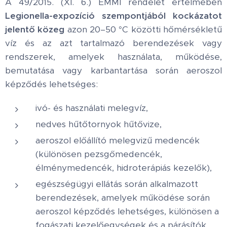
A 49/2015. (XI. 6.) EMMI rendelet értelmében
Legionella-expozíció szempontjából kockázatot
jelentő közeg
azon 20–50 °C közötti hőmérsékletű
víz és az azt tartalmazó berendezések vagy
rendszerek, amelyek használata, működése,
bemutatása vagy karbantartása során aeroszol
képződés lehetséges:
ivó- és használati melegvíz,
nedves hűtőtornyok hűtővize,
aeroszol előállító melegvizű medencék
(különösen pezsgőmedencék,
élménymedencék, hidroterápiás kezelők),
egészségügyi ellátás során alkalmazott
berendezések, amelyek működése során
aeroszol képződés lehetséges, különösen a
fogászati kezelőegységek és a párásítók.