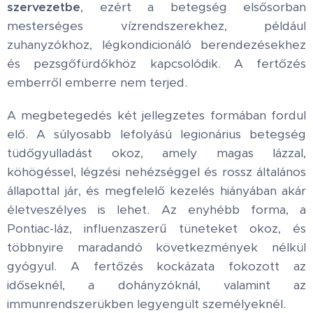
szervezetbe
, ezért a betegség elsősorban
mesterséges vízrendszerekhez, például
zuhanyzókhoz, légkondicionáló berendezésekhez
és pezsgőfürdőkhöz kapcsolódik. A fertőzés
emberről emberre nem terjed.
A megbetegedés két jellegzetes formában fordul
elő. A súlyosabb lefolyású legionárius betegség
tüdőgyulladást okoz, amely magas lázzal,
köhögéssel, légzési nehézséggel és rossz általános
állapottal jár, és megfelelő kezelés hiányában akár
életveszélyes is lehet. Az enyhébb forma, a
Pontiac-láz, influenzaszerű tüneteket okoz, és
többnyire maradandó következmények nélkül
gyógyul. A fertőzés kockázata fokozott az
időseknél, a dohányzóknál, valamint az
immunrendszerükben legyengült személyeknél.