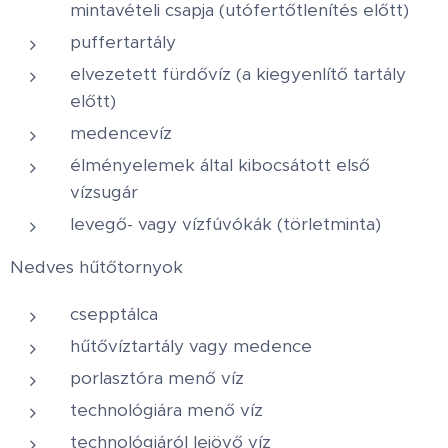
mintavételi csapja (utófertőtlenítés előtt)
puffertartály
elvezetett fürdővíz (a kiegyenlítő tartály
előtt)
medencevíz
élményelemek által kibocsátott első
vízsugár
levegő- vagy vízfúvókák (törletminta)
Nedves hűtőtornyok
csepptálca
hűtővíztartály vagy medence
porlasztóra menő víz
technológiára menő víz
technológiáról lejövő víz