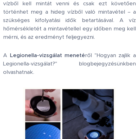
vízből kell mintát venni és csak ezt követően
történhet meg a hideg vízből való mintavétel – a
szükséges kifolyatási idők betartásával. A víz
hőmérsékletét a mintavétellel egy időben meg kell
mérni, és az eredményt feljegyezni.
A
Legionella-vizsgálat meneté
ről "Hogyan zajlik a
Legionella-vizsgálat?" blogbejegyzésünkben
olvashatnak.