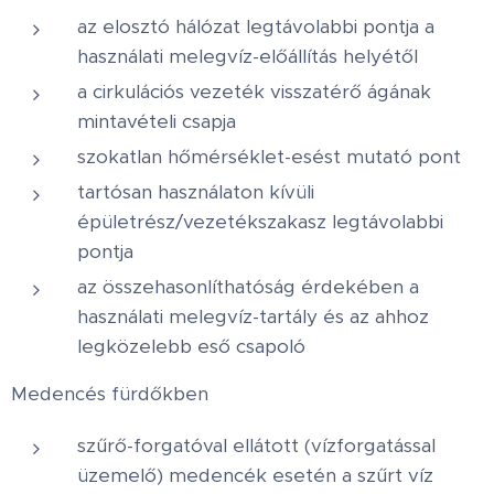
az elosztó hálózat legtávolabbi pontja a
használati melegvíz-előállítás helyétől
a cirkulációs vezeték visszatérő ágának
mintavételi csapja
szokatlan hőmérséklet-esést mutató pont
tartósan használaton kívüli
épületrész/vezetékszakasz legtávolabbi
pontja
az összehasonlíthatóság érdekében a
használati melegvíz-tartály és az ahhoz
legközelebb eső csapoló
Medencés fürdőkben
szűrő-forgatóval ellátott (vízforgatással
üzemelő) medencék esetén a szűrt víz