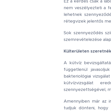
Ez a kérdés csak a lab
nem veszélyezteti a f
lehetnek szennyeződés
rétegvizek jelentős me
Sok szennyeződés színt
szemrevételezése alapj
Külterületen szeretnék
A kútvíz bevizsgáltat
függetlenül javasolj
bakteriológiai vizsgála
kútvízvizsgálat er
szennyezettségével, m
Amennyiben már az ing
tudjuk dönteni, hogy 