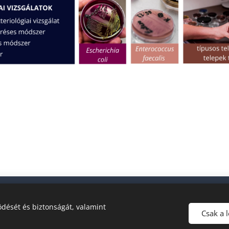
Copyright © 2026. • Minden jog fenntartva
dését és biztonságát, valamint
Vízépszolg-94 Kft. Laboratórium
Csak a 
*Adatvédelmi nyilatkozat
Cookies