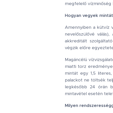
megfelelő vízminőség bi
Hogyan vegyek mintát
Amennyiben a kútvíz v
nevelőszülővé válás),
akkreditált szolgált
végzik előre egyeztete
Magáncélú vízvizsgálat
miatti torz eredménye
mintát egy 1,5 literes
palackot ne töltsék tel
legkésőbb 24 órán bel
mintavétel esetén tele
Milyen rendszerességg