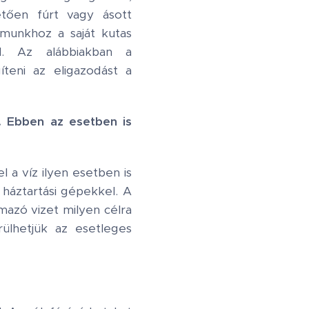
etően fúrt vagy ásott
umunkhoz a saját kutas
el. Az alábbiakban a
teni az eligazodást a
. Ebben az esetben is
l a víz ilyen esetben is
 háztartási gépekkel. A
mazó vizet milyen célra
ülhetjük az esetleges