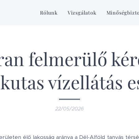
Rólunk
Vizsgálatok
Minőségbizto
an felmerülő ké
 kutas vízellátás 
22/05/2026
rületen élő lakosság aránya a Dél-Alföld tanyás tér