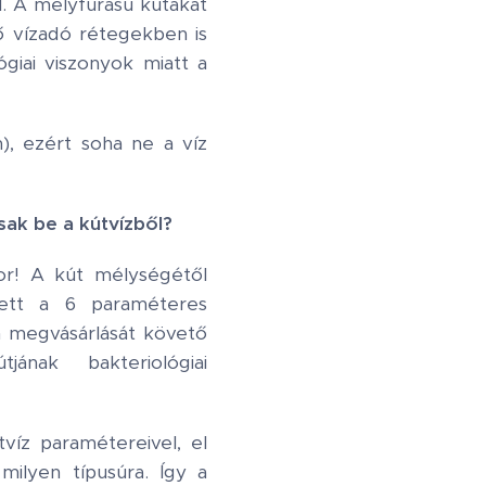
l. A mélyfúrású kutakat
ő vízadó rétegekben is
giai viszonyok miatt a
m), ezért soha ne a víz
sak be a kútvízből?
sor! A kút mélységétől
llett a 6 paraméteres
lan megvásárlását követő
ának bakteriológiai
víz paramétereivel, el
milyen típusúra. Így a