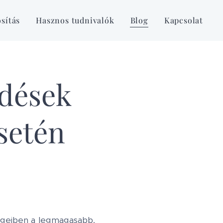
sítás
Hasznos tudnivalók
Blog
Kapcsolat
rdések
esetén
ségeiben a legmagasabb,