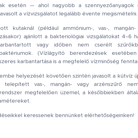
ak esetén — ahol nagyobb a szennyezőanyagok 
avasolt a vízvizsgálatot legalább évente megismételni.
átott kutaknál (például ammónium-, vas-, mangán
sakor) ajánlott a bakteriológiai vizsgálatokat 4–6 
rbantartott vagy időben nem cserélt szűrők
baktériumok. (Vízlágyító berendezések esetébe
dszeres karbantartása is a megfelelő vízminőség fennt
be helyezését követően szintén javasolt a kútvíz újb
a telepített vas-, mangán- vagy arzénszűrő n
 rendszer megfelelően üzemel, a későbbiekben álta
ramétereket.
déseikkel keressenek bennünket elérhetőségeinken!