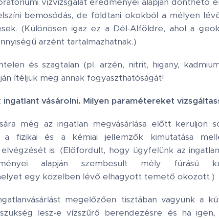
oratóriumi vízvizsgálat eredményei alapján dönthető e
elszíni bemosódás, de földtani okokból a mélyen lév
ek. (Különösen igaz ez a Dél-Alföldre, ahol a geoló
nnyiségű arzént tartalmazhatnak.)
elen és szagtalan (pl. arzén, nitrit, higany, kadmiu
án ítéljük meg annak fogyaszthatóságát!
 ingatlant vásárolni. Milyen paramétereket vizsgáltas
ására még az ingatlan megvásárlása előtt kerüljön 
uk a fizikai és a kémiai jellemzők kimutatása me
t elvégzését is. (Előfordult, hogy ügyfelünk az ingat
edményei alapján szembesült mély fúrású kútj
elyet egy közelben lévő elhagyott temető okozott.)
atlanvásárlást megelőzően tisztában vagyunk a kút
szükség lesz-e vízszűrő berendezésre és ha igen, 