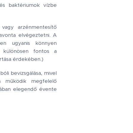
és baktériumok vízbe
- vagy arzénmentesítő
havonta elvégeztetni. A
ben ugyanis könnyen
n különösen fontos a
artása érdekében.)
óli bevizsgálása, mivel
em működik megfelelő
lában elegendő évente