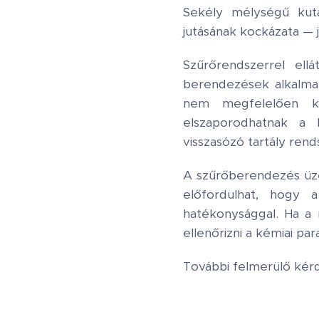
Sekély mélységű kut
jutásának kockázata — j
Szűrőrendszerrel ell
berendezések alkalmazá
nem megfelelően ka
elszaporodhatnak a 
visszasózó tartály ren
A szűrőberendezés üzem
előfordulhat, hogy 
hatékonysággal. Ha a
ellenőrizni a kémiai pa
További felmerülő kér