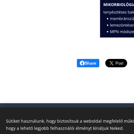
Share
Sütiket használunk, hogy biztosítsuk a weboldal megfelelő műkö
hogy a lehető legjobb felhasználói élményt kínáljuk Neked.