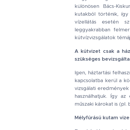
különösen Bács-Kisku
kutakból történik, íg
vízellátás esetén s
leggyakrabban felmer
kútvízvizsgálatok témá
A kútvizet csak a há
szükséges bevizsgálta
Igen, háztartási felhas
kapcsolatba kerül a kö
vizsgálati eredmények 
használhatjuk. Így a
műszaki károkat is (pl.
Mélyfúrású kutam vize 