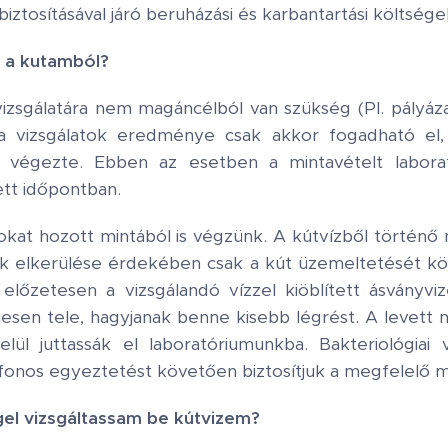
ztosításával járó beruházási és karbantartási költségek
 a kutamból?
izsgálatára nem magáncélból van szükség (Pl. pályáz
 a vizsgálatok eredménye csak akkor fogadható el,
ató végezte. Ebben az esetben a mintavételt labora
tt időpontban.
okat hozott mintából is végzünk. A kútvízből történő 
k elkerülése érdekében csak a kút üzemeltetését k
, előzetesen a vizsgálandó vízzel kiöblített ásványvi
jesen tele, hagyjanak benne kisebb légrést. A levett m
ül juttassák el laboratóriumunkba. Bakteriológiai 
fonos egyeztetést követően biztosítjuk a megfelelő m
el vizsgáltassam be kútvizem?