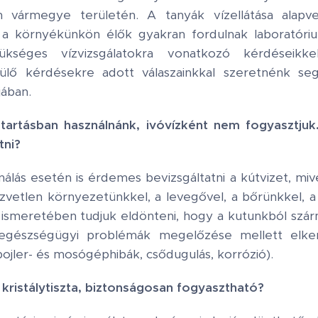
n vármegye területén. A tanyák vízellátása alapv
y a környékünkön élők gyakran fordulnak laboratóri
zükséges vízvizsgálatokra vonatkozó kérdéseikk
ülő kérdésekre adott válaszainkkal szeretnénk segí
jában.
ztartásban használnánk, ivóvízként nem fogyasztjuk
tni?
ználás esetén is érdemes bevizsgáltatni a kútvizet, mive
zvetlen környezetünkkel, a levegővel, a bőrünkkel, a
ismeretében tudjuk eldönteni, hogy a kutunkból szár
z egészségügyi problémák megelőzése mellett elker
 bojler- és mosógéphibák, csődugulás, korrózió).
kristálytiszta, biztonságosan fogyasztható?