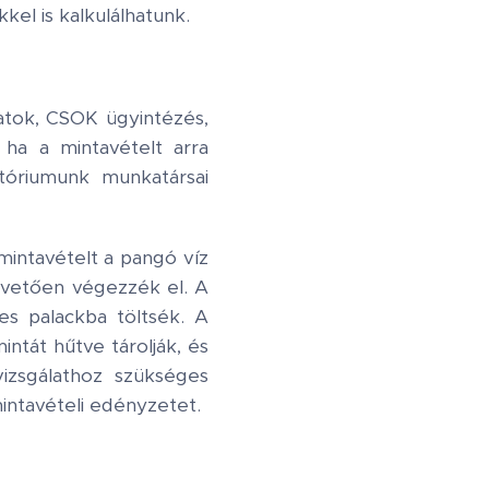
kel is kalkulálhatunk.
atok, CSOK ügyintézés,
 ha a mintavételt arra
tóriumunk munkatársai
mintavételt a pangó víz
övetően végezzék el. A
zes palackba töltsék. A
intát hűtve tárolják, és
vizsgálathoz szükséges
intavételi edényzetet.